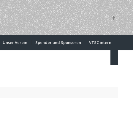
Unser Verein
Spender und Sponsoren
VTSC intern